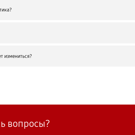
тика?
т измениться?
сь вопросы?