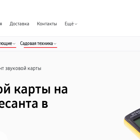
Гарантия д
я
Доставка
Контакты
Ещё
ующие
Садовая техника
нт звуковой карты
ой карты на
есанта в