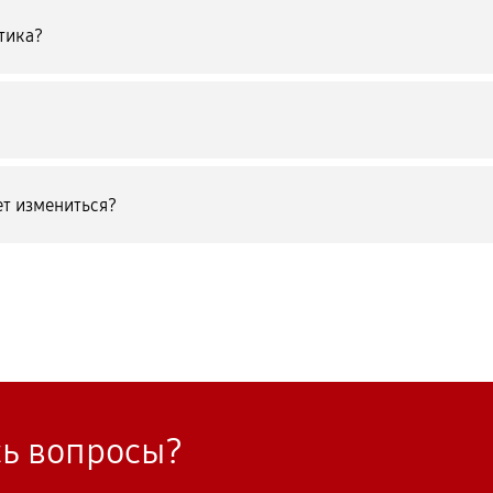
тика?
т измениться?
сь вопросы?