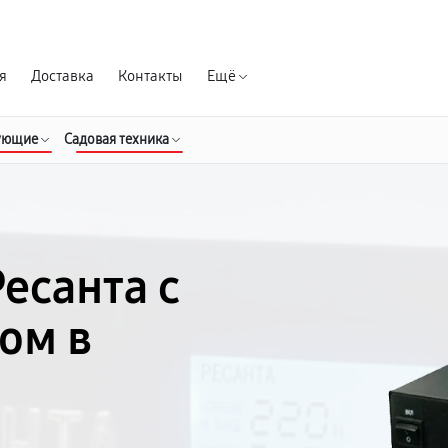
Гарантия д
я
Доставка
Контакты
Ещё
ующие
Садовая техника
есанта с
ом в