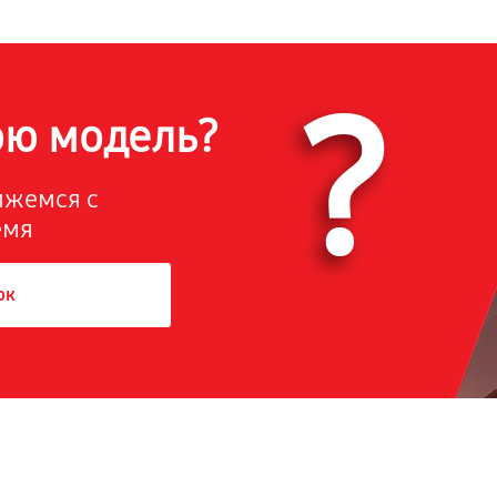
?
ою модель?
вяжемся с
емя
ок