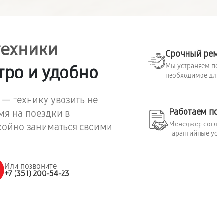
техники
Срочный ре
Мы устраняем по
тро и удобно
необходимое для
 — технику увозить не
Работаем п
мя на поездки в
Менеджер согла
койно заниматься своими
гарантийные ус
Или позвоните
+7 (351) 200-54-23