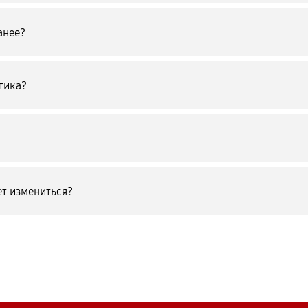
анее?
тика?
т измениться?