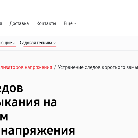
Гарантия д
я
Доставка
Контакты
Ещё
ующие
Садовая техника
илизаторов напряжения
/
Устранение следов короткого зам
едов
ыкания на
ом
 напряжения