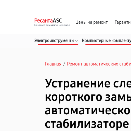
г. Челябинск
Ежедневно с 9:00 до 21:00
Ресанта
ASC
Цены на ремонт
Гаранти
Ремонт техники Ресанта
Электроинструменты
Компьютерные комплект
Главная
/
Ремонт автоматических стаб
Устранение сл
короткого зам
автоматическ
стабилизаторе