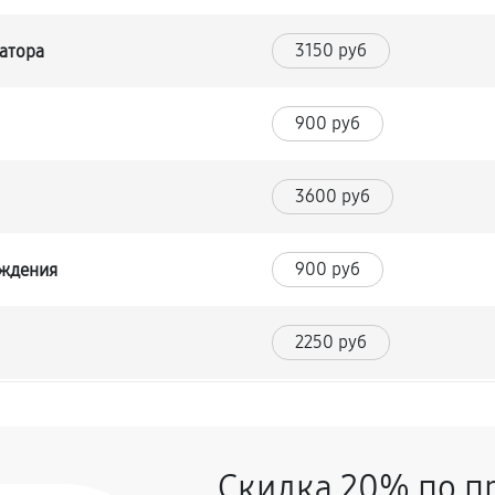
3150 руб
атора
900 руб
я
3600 руб
900 руб
аждения
2250 руб
270 руб
ского стабилизатора напряжения
Скидка 20% по п
720 руб