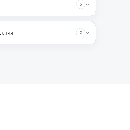
3
дения
2