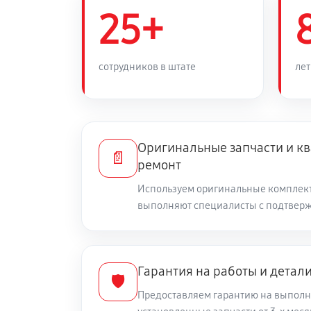
Замена силового трансформаторн
25+
Ремонт или замена автоматическ
сотрудников в штате
лет
Устранение следов короткого за
Оригинальные запчасти и 
Ремонт корпуса стабилизатора (в
📄
ремонт
Используем оригинальные комплек
Замена кнопок и переключателей
выполняют специалисты с подтвер
Замена обмотки трансформатора
Гарантия на работы и детал
🛡️
Обновление прошивки платы упр
Предоставляем гарантию на выполн