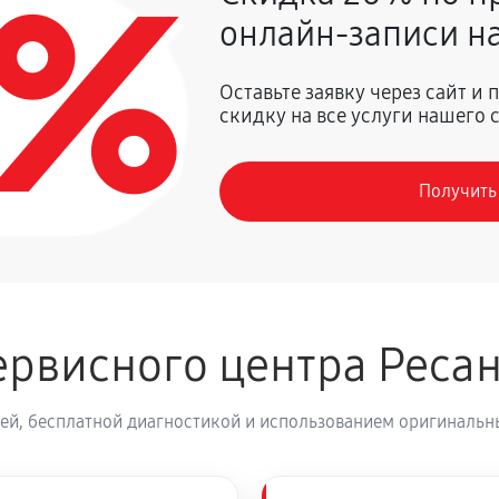
0%
онлайн-записи на
1800 руб
Оставьте заявку через сайт и
скидку на все услуги нашего 
кого стабилизатора напряжения
1620 руб
Получить
1350 руб
900 руб
луживание
рвисного центра Реса
2250 руб
атора
ей, бесплатной диагностикой и использованием оригинальны
630 руб