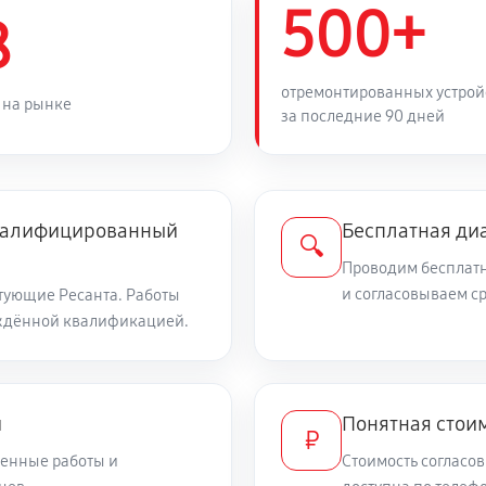
500+
1440 руб
ого реле
8
1170 руб
ого выключателя
отремонтированных устрой
 на рынке
за последние 90 дней
1800 руб
мыкания
квалифицированный
Бесплатная ди
1080 руб
мятины, трещины)
🔍
Проводим бесплатн
и согласовываем с
тующие Ресанта. Работы
540 руб
ждённой квалификацией.
4050 руб
и
Понятная стоим
₽
720 руб
авления
енные работы и
Стоимость согласов