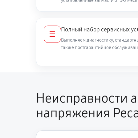
установленные запчасти от 3-х меся
Замена силового ключа
Полный набор сервисных ус
Ремонт системы автоматической 
☰
Выполняем диагностику, стандартны
также постгарантийное обслуживан
Замена микросхемы стабилизаци
Калибровка стабилизатора
Неисправности а
напряжения Рес